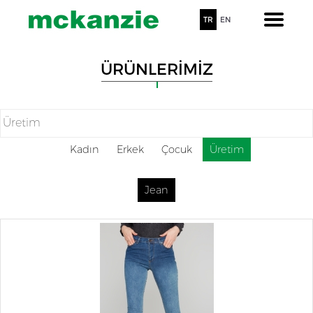
TR
EN
ÜRÜNLERİMİZ
Üretim
Kadın
Erkek
Çocuk
Üretim
Jean