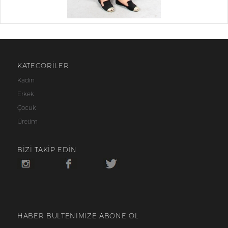
KATEGORİLER
Kadın
Erkek
Çocuk
Üretim
BİZİ TAKİP EDİN
HABER BÜLTENİMİZE ABONE OL