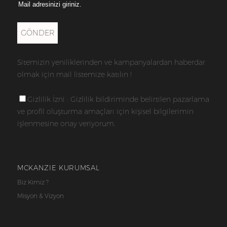
GÖNDER
Sitemizin yeniliklerinden ve kampanyalardan haberdar
olmak için mail listemize katılın !
Gizlilik İzni : Gizlilik bildiriminde belirtilen pazarlama
ve profil oluşturma amaçları için kişisel bilgilerimin
işlenmesine onay veriyorum.
MCKANZIE KURUMSAL
Biz Kimiz ?
Misyon & Vizyon