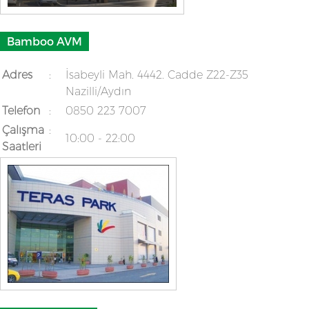
Bamboo AVM
Adres
:
İsabeyli Mah. 4442. Cadde Z22-Z35
Nazilli/Aydın
Telefon
:
0850 223 7007
Çalışma
:
10:00 - 22:00
Saatleri