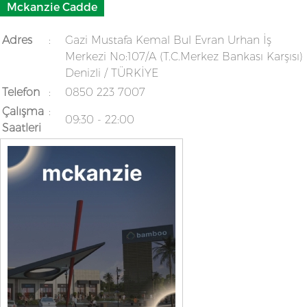
Mckanzie Cadde
Adres
:
Gazi Mustafa Kemal Bul Evran Urhan İş
Merkezi No:107/A (T.C.Merkez Bankası Karşısı)
Denizli / TÜRKİYE
Telefon
:
0850 223 7007
Çalışma
:
09:30 - 22:00
Saatleri