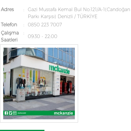
Adres
:
Gazi Mustafa Kemal Bul No:121/A-1(Candoğan
Parkı Karşısı) Denizli / TÜRKİYE
Telefon
:
0850 223 7007
Çalışma
:
09:30 - 22:00
Saatleri