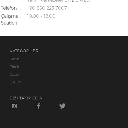
Yanı) Merkezefendi /DENİZLİ
Telefon
:
+90 850 223 7007
Çalışma
:
10:00 - 18:00
Saatleri
KATEGORİLER
Kadın
Erkek
Çocuk
Üretim
BİZİ TAKİP EDİN