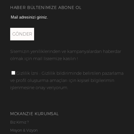
HABER BÜLTENİMİZE ABONE OL
GÖNDER
Sitemizin yeniliklerinden ve kampanyalardan haberdar
olmak için mail listemize katılın !
Gizlilik İzni : Gizlilik bildiriminde belirtilen pazarlama
ve profil oluşturma amaçları için kişisel bilgilerimin
işlenmesine onay veriyorum.
MCKANZIE KURUMSAL
Biz Kimiz ?
Misyon & Vizyon